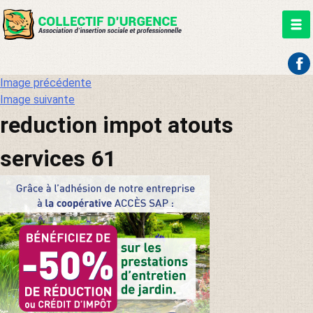
Aller
Image précédente
au
Image suivante
contenu
reduction impot atouts
services 61