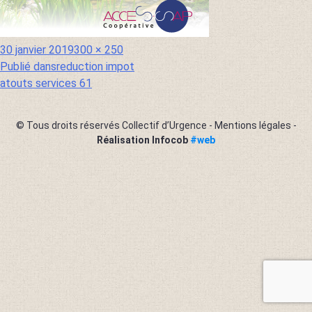
Publié
Taille
30 janvier 2019
300 × 250
le
réelle
Publié dans
reduction impot
Navigation
atouts services 61
de
l’article
© Tous droits réservés Collectif d’Urgence -
Mentions légales
-
Réalisation Infocob
#web