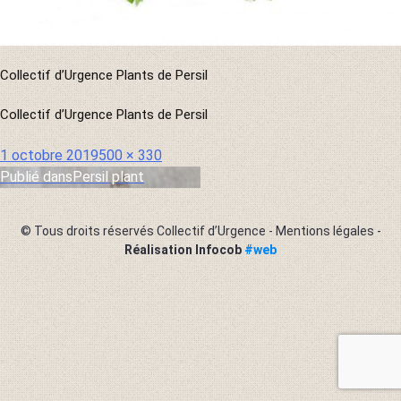
Collectif d’Urgence Plants de Persil
Collectif d’Urgence Plants de Persil
Publié
Taille
1 octobre 2019
500 × 330
le
réelle
Publié dans
Persil plant
Navigation
de
© Tous droits réservés Collectif d’Urgence -
Mentions légales
-
l’article
Réalisation Infocob
#web