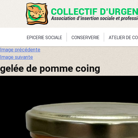
EPICERIE SOCIALE
CONSERVERIE
ATELIER DE C
Aller
Image précédente
au
Image suivante
contenu
gelée de pomme coing