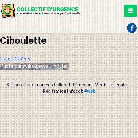
Aller
Ciboulette
au
contenu
Publié
Taille
1 août 2025
×
le
réelle
Publié dans
Ciboulette – botte
Navigation
de
© Tous droits réservés Collectif d’Urgence -
Mentions légales
-
l’article
Réalisation Infocob
#web