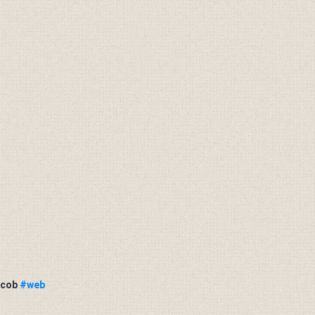
ocob
#web