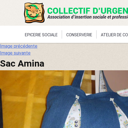
EPICERIE SOCIALE
CONSERVERIE
ATELIER DE C
Aller
Image précédente
au
Image suivante
contenu
Sac Amina