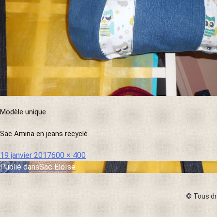
Atelier
Numérique
Atelier
Gazette
Modèle unique
Sac Amina en jeans recyclé
Publié
Taille
19 janvier 2017
600 × 400
le
réelle
Publié dans
Sac Eloïse
Navigation
de
© Tous dr
l’article