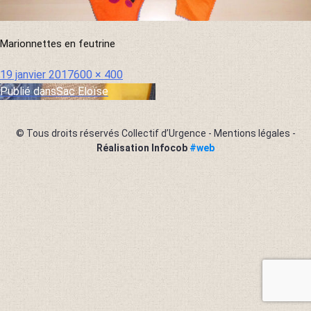
Marionnettes en feutrine
Publié
Taille
19 janvier 2017
600 × 400
le
réelle
Publié dans
Sac Eloïse
Navigation
de
© Tous droits réservés Collectif d’Urgence -
Mentions légales
-
l’article
Réalisation Infocob
#web