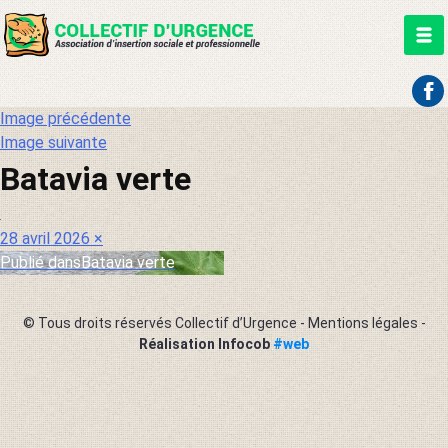
Aller
Image précédente
au
Image suivante
contenu
Batavia verte
Publié
Taille
28 avril 2026
×
le
réelle
Publié dans
Batavia verte
Navigation
de
© Tous droits réservés Collectif d’Urgence -
Mentions légales
-
l’article
Réalisation Infocob
#web