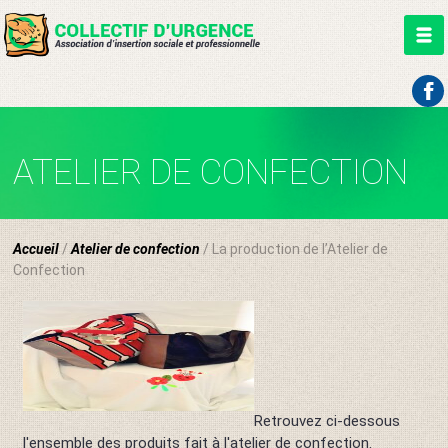
Aller
au
ATELIER DE CONFECTION
contenu
Accueil
/
Atelier de confection
/ La production de l’Atelier de
Confection
Retrouvez ci-dessous
l'ensemble des produits fait à l'atelier de confection.