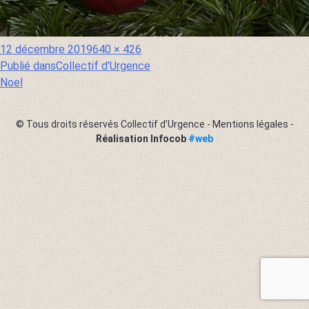
Publié
Taille
12 décembre 2019
640 × 426
le
réelle
Publié dans
Collectif d’Urgence
Navigation
Noel
de
l’article
© Tous droits réservés Collectif d’Urgence -
Mentions légales
-
Réalisation Infocob
#web