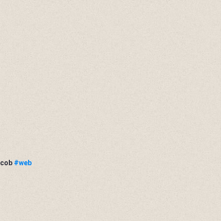
ocob
#web