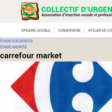
EPICERIE SOCIALE
CONSERVERIE
ATELIER DE C
Aller
Image précédente
au
Image suivante
contenu
carrefour market