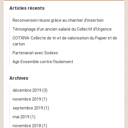
options
peuvent
Articles récents
peuvent
être
être
choisies
choisies
Reconversion réussi grâce au chantier d’insertion
sur
sur
la
Témoignage d’un ancien salarié du Collectif d’Urgence
la
page
COTRIVA :Collecte de tri et de valorisation du Papier et de
page
du
carton
du
produit
produit
Partenariat avec Sodexo
Agir Ensemble contre l’Isolement
Archives
décembre 2019
(3)
novembre 2019
(1)
septembre 2019
(1)
mai 2019
(1)
novembre 2018
(1)