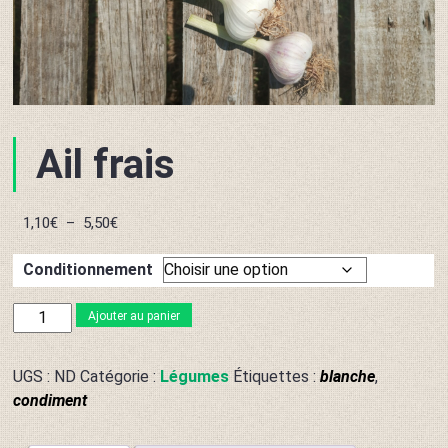
Ail frais
Plage
1,10
€
–
5,50
€
de
prix :
Conditionnement
1,10€
à
quantité
Ajouter au panier
5,50€
de
Ail
UGS :
ND
Catégorie :
Légumes
Étiquettes :
blanche
,
frais
condiment