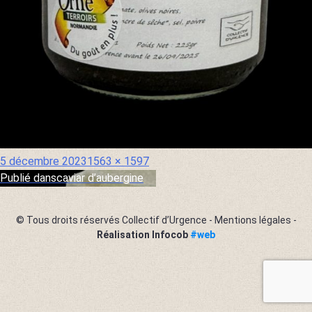
Publié
Taille
5 décembre 2023
1563 × 1597
le
réelle
Publié dans
caviar d’aubergine
Navigation
de
© Tous droits réservés Collectif d’Urgence -
Mentions légales
-
l’article
Réalisation Infocob
#web