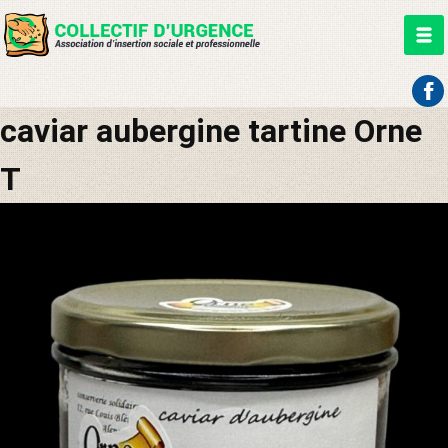
Aller
caviar aubergine tartine Orne
au
contenu
T