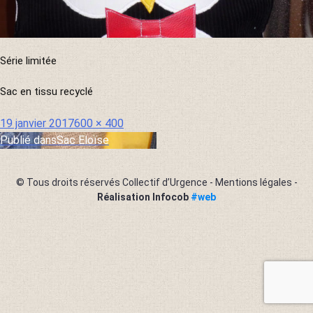
Série limitée
Sac en tissu recyclé
Publié
Taille
19 janvier 2017
600 × 400
le
réelle
Publié dans
Sac Eloïse
Navigation
de
© Tous droits réservés Collectif d’Urgence -
Mentions légales
-
l’article
Réalisation Infocob
#web