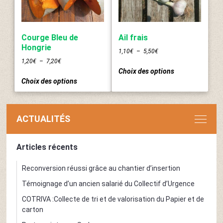
être
être
choisies
choisies
sur
sur
la
la
Courge Bleu de
Ail frais
page
page
Hongrie
Plage
1,10
€
–
5,50
€
du
du
de
Plage
1,20
€
–
7,20
€
Ce
produit
produit
prix :
de
Choix des options
Ce
produit
1,10€
prix :
Choix des options
produit
a
à
1,20€
a
plusieurs
5,50€
à
plusieurs
variations.
7,20€
variations.
Les
ACTUALITÉS
Les
options
options
peuvent
Articles récents
peuvent
être
être
choisies
choisies
Reconversion réussi grâce au chantier d’insertion
sur
sur
la
Témoignage d’un ancien salarié du Collectif d’Urgence
la
page
COTRIVA :Collecte de tri et de valorisation du Papier et de
page
du
carton
du
produit
produit