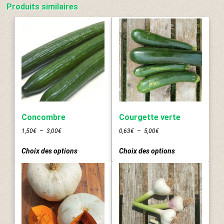
Produits similaires
Concombre
Courgette verte
Plage
Plage
1,50
€
–
3,00
€
0,63
€
–
5,00
€
de
de
Ce
Ce
prix :
prix :
Choix des options
Choix des options
produit
produit
1,50€
0,63€
a
a
à
à
plusieurs
plusieurs
3,00€
5,00€
variations.
variations.
Les
Les
options
options
peuvent
peuvent