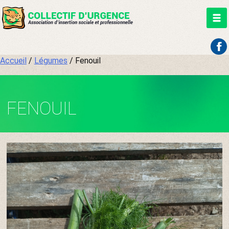
Aller
Accueil
/
Légumes
/ Fenouil
au
contenu
FENOUIL