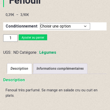
Fenouil
Plage
0,39
€
–
3,90
€
de
prix :
Conditionnement
0,39€
à
quantité
Ajouter au panier
3,90€
de
Fenouil
UGS :
ND
Catégorie :
Légumes
Description
Informations complémentaires
Description
Fenouil très parfumé. Se mange en salade cru ou cuit en
plats.